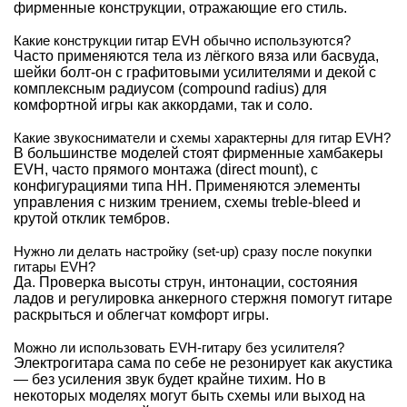
фирменные конструкции, отражающие его стиль.
Какие конструкции гитар EVH обычно используются?
Часто применяются тела из лёгкого вяза или басвуда,
шейки болт-он с графитовыми усилителями и декой с
комплексным радиусом (compound radius) для
комфортной игры как аккордами, так и соло.
Какие звукосниматели и схемы характерны для гитар EVH?
В большинстве моделей стоят фирменные хамбакеры
EVH, часто прямого монтажа (direct mount), с
конфигурациями типа HH. Применяются элементы
управления с низким трением, схемы treble-bleed и
крутой отклик тембров.
Нужно ли делать настройку (set-up) сразу после покупки
гитары EVH?
Да. Проверка высоты струн, интонации, состояния
ладов и регулировка анкерного стержня помогут гитаре
раскрыться и облегчат комфорт игры.
Можно ли использовать EVH-гитару без усилителя?
Электрогитара сама по себе не резонирует как акустика
— без усиления звук будет крайне тихим. Но в
некоторых моделях могут быть схемы или выход на