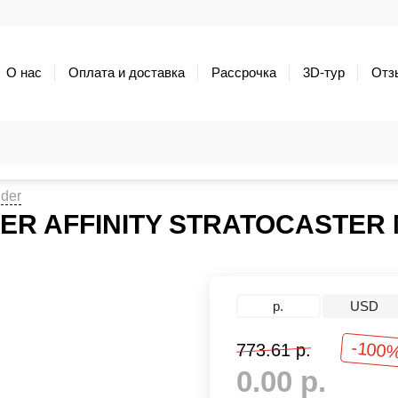
О нас
Оплата и доставка
Рассрочка
3D-тур
Отз
der
IER AFFINITY STRATOCASTE
р.
USD
-100
773.61 р.
0.00 р.