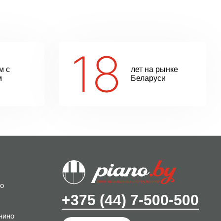
м с
лет на рынке
м
Беларуси
о
+375 (44) 7-500-500
нино