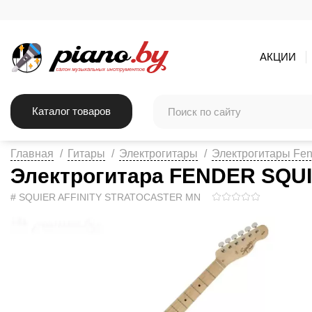
АКЦИИ
Каталог товаров
Главная
Гитары
Электрогитары
Электрогитары Fen
Электрогитара FENDER SQU
# SQUIER AFFINITY STRATOCASTER MN