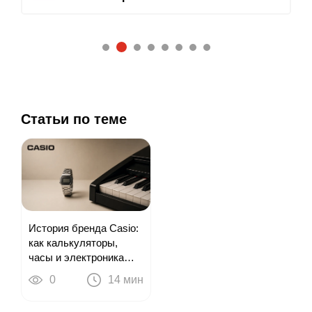
2
1
3
4
5
6
7
8
Статьи по теме
История бренда Casio:
как калькуляторы,
часы и электроника
привели к цифровым
0
14 мин
пианино