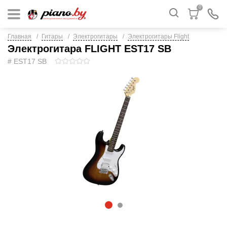
0
Главная
Гитары
Электрогитары
Электрогитары Flight
Электрогитара FLIGHT EST17 SB
# EST17 SB
1
2