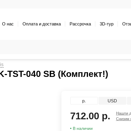
О нас
Оплата и доставка
Рассрочка
3D-тур
Отз
is
-TST-040 SB (Комплект!)
р.
USD
712.00 р.
Нашли 
Снизим 
В наличии