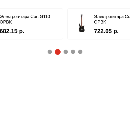
Электрогитара Cort G110
Электрогитара Co
OPBK
OPBK
682.15 р.
722.05 р.
2
1
3
4
5