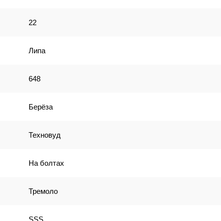
22
Липа
648
Берёза
Техновуд
На болтах
Тремоло
SSS