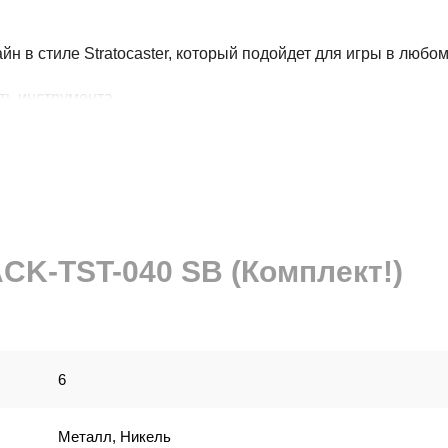
н в стиле Stratocaster, который подойдет для игры в любо
ть инструмента.
гл(ceramic).
ионный переключатель.
CK-TST-040 SB (Комплект!)
аника. Колки расположены в один ряд.
6
Металл, Никель