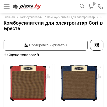
0
Главная
Комбоусилители
Комбоусилители для электрогитар
Комб
Комбоусилители для электрогитар Cort в
Бресте
Сортировка и фильтры
Найдено товаров:
9