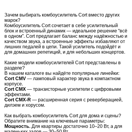
Зачем выбирать комбоусилитель Cort вместо других
марок?
Комбоусилитель Cort сочетает в себе усилительный
блок и встроенный динамик ― идеальное решение “всё
в одном”. Cort предлагает баланс между надёжностью и
качеством звука, а встроенные эффекты избавляют от
лишних педалей в цепи. Такой усилитель подойдёт и
для домашних репетиций, и для небольших концертов.
Какие модели комбоусилителей Cort представлены в
разделе?
В нашем каталоге вы найдёте популярные линейки:
Cort CMV
― ламповый характер звука в компактном
корпусе.
Cort CMX
― транзисторные усилители с цифровыми
эффектами.
Cort CMX-R
― расширенная серия с реверберацией,
дилэем и хорусом.
Как выбрать комбоусилитель Cort для дома и сцены?
Обратите внимание на ключевые параметры:
Мощность.
Для квартиры достаточно 10–20 Вт, а для
маленьких залов ― 30–50 Вт.