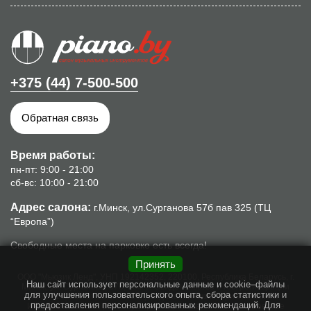
+375 (44) 7-500-500
Обратная связь
Время работы:
пн-пт: 9:00 - 21:00
сб-вс: 10:00 - 21:00
Адрес салона:
г.Минск, ул.Сурганова 57б пав 325 (ТЦ
“Европа”)
Свободные места на парковке есть всегда!
Принять
ООО "Мьюзик Ленд", УНП 192142352, 220100, Республика Беларусь, г.
Наш сайт использует персональные данные и cookie–файлы
Минск, ул. Сурганова, 57б, пом.8. Свидетельство о гос. регистрации
для улучшения пользовательского опыта, сбора статистики и
№192142352 от 16.10.2013г., выдано Минским горисполкомом.
предоставления персонализированных рекомендаций. Для
Интернет-магазин piano.by зарегистрирован в торговом реестре