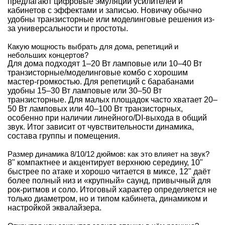
предлагают цифровые эмуляции усилителей и
кабинетов с эффектами и записью. Новичку обычно
удобны транзисторные или моделинговые решения из-
за универсальности и простоты.
Какую мощность выбрать для дома, репетиций и
небольших концертов?
Для дома подходят 1–20 Вт ламповые или 10–40 Вт
транзисторные/моделинговые комбо с хорошим
мастер-громкостью. Для репетиций с барабанами
удобны 15–30 Вт ламповые или 30–50 Вт
транзисторные. Для малых площадок часто хватает 20–
50 Вт ламповых или 40–100 Вт транзисторных,
особенно при наличии линейного/DI-выхода в общий
звук. Итог зависит от чувствительности динамика,
состава группы и помещения.
Размер динамика 8/10/12 дюймов: как это влияет на звук?
8" компактнее и акцентирует верхнюю середину, 10"
быстрее по атаке и хорошо читается в миксе, 12" даёт
более полный низ и «крупный» саунд, привычный для
рок-ритмов и соло. Итоговый характер определяется не
только диаметром, но и типом кабинета, динамиком и
настройкой эквалайзера.