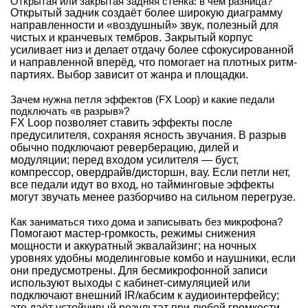
Открытая или закрытая задняя стенка: в чём разница?
Открытый задник создаёт более широкую диаграмму
направленности и «воздушный» звук, полезный для
чистых и кранчевых тембров. Закрытый корпус
усиливает низ и делает отдачу более сфокусированной
и направленной вперёд, что помогает на плотных ритм-
партиях. Выбор зависит от жанра и площадки.
Зачем нужна петля эффектов (FX Loop) и какие педали
подключать «в разрыв»?
FX Loop позволяет ставить эффекты после
предусилителя, сохраняя ясность звучания. В разрыв
обычно подключают реверберацию, дилей и
модуляции; перед входом усилителя — буст,
компрессор, овердрайв/дисторшн, вау. Если петли нет,
все педали идут во вход, но тайминговые эффекты
могут звучать менее разборчиво на сильном перегрузе.
Как заниматься тихо дома и записывать без микрофона?
Помогают мастер-громкость, режимы снижения
мощности и аккуратный эквалайзинг; на ночных
уровнях удобны моделинговые комбо и наушники, если
они предусмотрены. Для бесмикрофонной записи
используют выходы с кабинет-симуляцией или
подключают внешний IR/кабсим к аудиоинтерфейсу;
это даёт устойчивый результат при любой громкости.