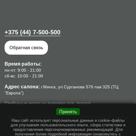
+375 (44) 7-500-500
Обратная связь
Время работы:
пн-пт: 9:00 - 21:00
сб-вс: 10:00 - 21:00
Адрес салона:
г.Минск, ул.Сурганова 57б пав 325 (ТЦ
“Европа”)
Свободные места на парковке есть всегда!
Принять
ООО "Мьюзик Ленд", УНП 192142352, 220100, Республика Беларусь, г.
Наш сайт использует персональные данные и cookie–файлы
Минск, ул. Сурганова, 57б, пом.8. Свидетельство о гос. регистрации
для улучшения пользовательского опыта, сбора статистики и
№192142352 от 16.10.2013г., выдано Минским горисполкомом.
предоставления персонализированных рекомендаций. Для
Интернет-магазин piano.by зарегистрирован в торговом реестре
получения более подробной информации ознакомьтесь с
03.02.2016г, номер: 303975