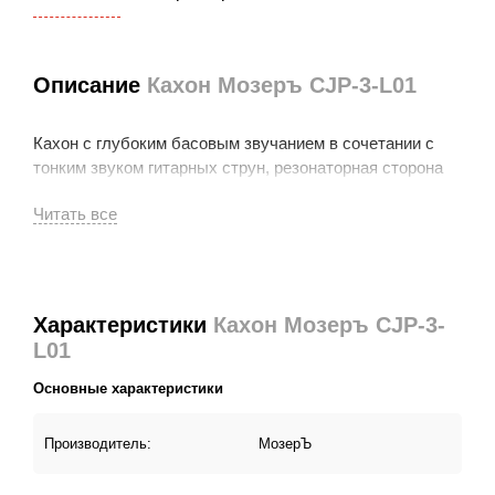
Описание
Кахон Мозеръ CJP-3-L01
Кахон с глубоким басовым звучанием в сочетании с
тонким звуком гитарных струн, резонаторная сторона
из березы 3 мм, регулируемая система натяжения
струн, цвет корпуса черный, тапа с принтом афро-лев.
Характеристики
Кахон Мозеръ CJP-3-
L01
Основные характеристики
Производитель:
МозерЪ