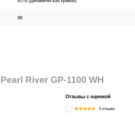
Есть (динамическая кривая)
медиа-центр. Встроенный
Bluetooth-модуль
позволяет тран
88
 премиальную аудиосистему или позволяя играть под любим
функция
транспонирования
и библиотека из
50 демо-комп
иси и воспроизведения
, а также полноценные
MIDI IN/OU
огда нужно соблюдать тишину, предусмотрено сразу
2 выход
й с преподавателем.
ак же роскошно, как и выглядит.
Pearl River GP-1100 WH
Отзывы с оценкой
3 отзыва