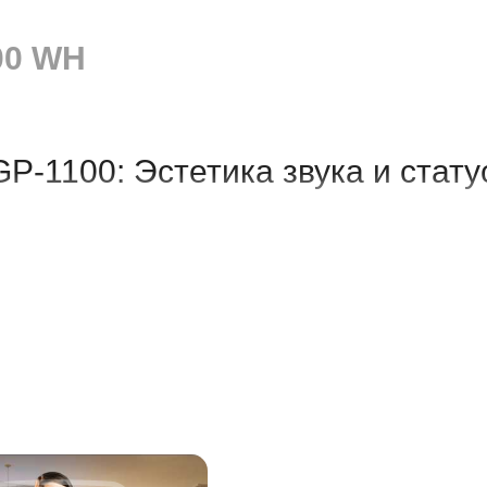
100 WH
P-1100: Эстетика звука и стату
ие пространства. Это маркер вкуса, любви к искусству и о
 для такой роли — стать элегантной доминантой вашей гос
зможности в форм-факторе классического "кабинетного" ин
омпромиссное сочетание внешнего вида акустического роял
уса
102 см
, инструмент ощущается фундаментально и солидн
, не загромождая пространство (ширина составляет всего
1