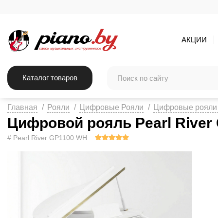
АКЦИИ
Каталог товаров
Главная
Рояли
Цифровые Рояли
Цифровые рояли P
Цифровой рояль Pearl River
# Pearl River GP1100 WH