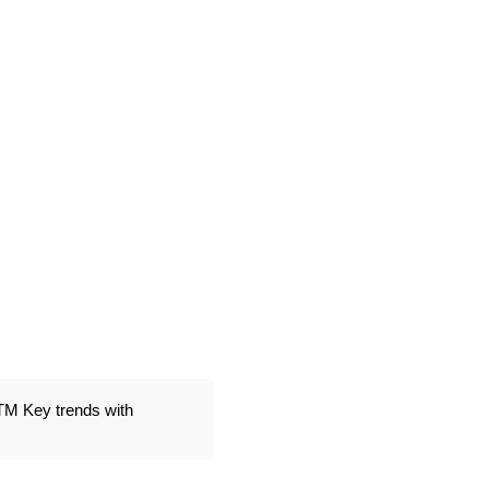
лена
рукции клавиш и
ом гранд-пиано.
касания (с
спрессивного
х музыкантов.
ованием педали ни
ходимо для
звуком. В вашем
TM Key trends with
а
, или