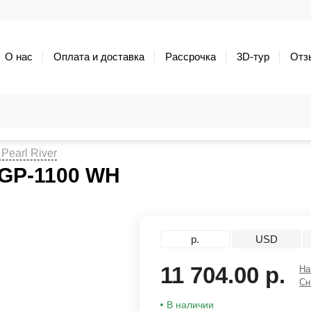
О нас
Оплата и доставка
Рассрочка
3D-тур
Отз
earl River
 GP-1100 WH
р.
USD
11 704.00 р.
На
Сн
В наличии