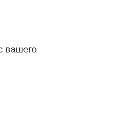
с вашего
пределенного
тиной или
струмента.
я и удобства
о, но при этом
38,5 см
).