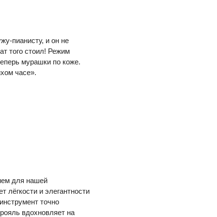
ужу-пианисту, и он не
ат того стоил! Режим
еперь мурашки по коже.
хом часе».
ием для нашей
т лёгкости и элегантности
 инструмент точно
 рояль вдохновляет на