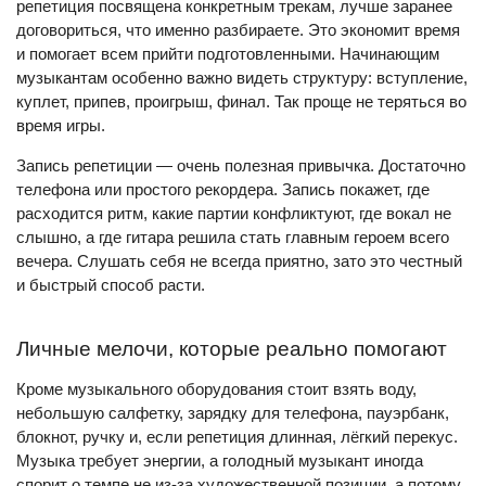
репетиция посвящена конкретным трекам, лучше заранее
договориться, что именно разбираете. Это экономит время
и помогает всем прийти подготовленными. Начинающим
музыкантам особенно важно видеть структуру: вступление,
куплет, припев, проигрыш, финал. Так проще не теряться во
время игры.
Запись репетиции — очень полезная привычка. Достаточно
телефона или простого рекордера. Запись покажет, где
расходится ритм, какие партии конфликтуют, где вокал не
слышно, а где гитара решила стать главным героем всего
вечера. Слушать себя не всегда приятно, зато это честный
и быстрый способ расти.
Личные мелочи, которые реально помогают
Кроме музыкального оборудования стоит взять воду,
небольшую салфетку, зарядку для телефона, пауэрбанк,
блокнот, ручку и, если репетиция длинная, лёгкий перекус.
Музыка требует энергии, а голодный музыкант иногда
спорит о темпе не из-за художественной позиции, а потому