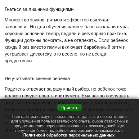
Гнаться за лишними функциями
Множество звуков, ритмов и эффектов выглядит
заманчиво. Но для обучения важнее базовая клавиатура,
хороший основной тембр, педаль и регулярная практика.
Функции должны помогать, а не отвлекать. Если ребёнок
каждый раз вместо гаммы включает барабанный ритм и
устраивает дискотеку, это весело, но не всегда
продуктивно.
Не учитывать мнение ребёнка
Родитель отвечает за разумный выбор, но ребёнок тоже
должен почувствовать инструмент. Ему важно послушать
звук, нажать клавиши, увидеть, нравится ли внешний вид.
Принять
Если инструмент вызывает у ребёнка интерес, заниматься
будет легче. Конечно, финальное решение должно
Наш сайт использует персональные данные и cookie–файлы
для улучшения пользовательского опыта, сбора статистики и
учитывать требования обучения, но полностью
предоставления персонализированных рекомендаций. Для
игнорировать эмоции ребёнка не стоит.
получения более подробной информации ознакомьтесь с
Политикой обработки персональных данных
.