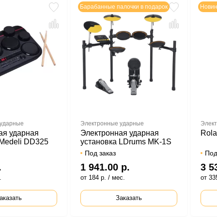
Барабанные палочки в подарок
Новин
 ударные
Электронные ударные
Элект
ая ударная
Электронная ударная
Rol
 Medeli DD325
установка LDrums MK-1S
Под заказ
Под
.
1 941.00 р.
3 5
.
от 184 р. / мес.
от 335
аказать
Заказать