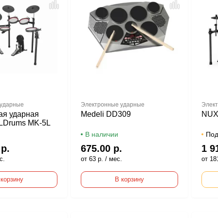
 ударные
Электронные ударные
Элект
ая ударная
Medeli DD309
NUX
 LDrums MK-5L
В наличии
Под
 р.
675.00 р.
1 9
с.
от 63 р. / мес.
от 181
 корзину
В корзину