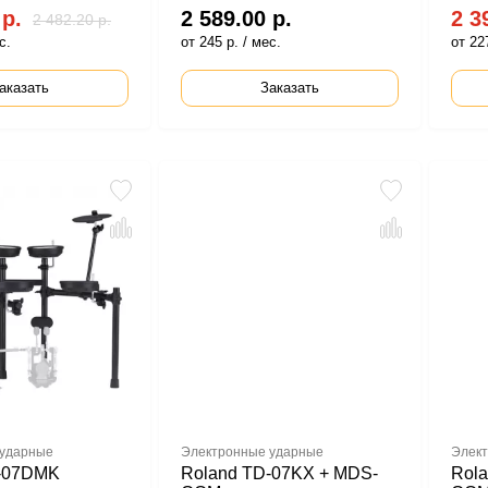
 р.
2 589.00 р.
2 3
2 482.20 р.
с.
от 245 р. / мес.
от 227
аказать
Заказать
 ударные
Электронные ударные
Элект
D-07DMK
Roland TD-07KX + MDS-
Rol