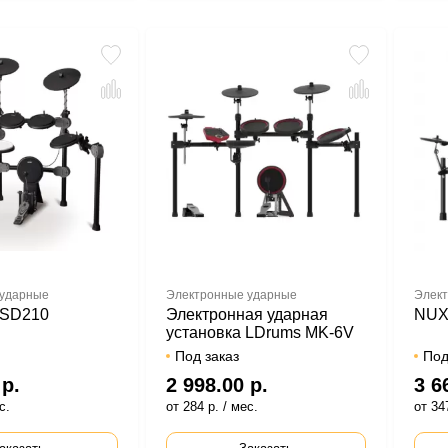
 ударные
Электронные ударные
Элект
 SD210
Электронная ударная
NUX
установка LDrums MK-6V
Под заказ
Под
 р.
2 998.00 р.
3 6
с.
от 284 р. / мес.
от 347