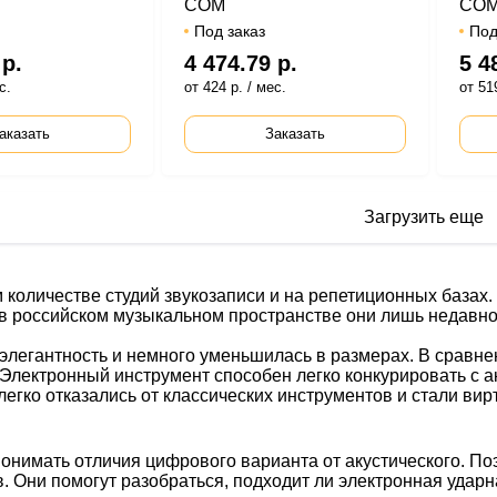
COM
CO
Под заказ
Под
 р.
4 474.79 р.
5 4
с.
от 424 р. / мес.
от 519
аказать
Заказать
Загрузить еще
количестве студий звукозаписи и на репетиционных база
то в российском музыкальном пространстве они лишь недав
элегантность и немного уменьшилась в размерах. В сравн
Электронный инструмент способен легко конкурировать с 
легко отказались от классических инструментов и стали вир
онимать отличия цифрового варианта от акустического. По
 Они помогут разобраться, подходит ли электронная ударна