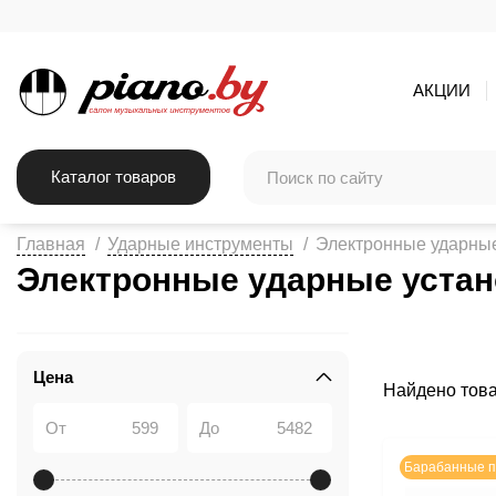
АКЦИИ
Каталог товаров
Главная
Ударные инструменты
Электронные ударные
Электронные ударные устан
Цена
Найдено тов
От
До
Барабанные п