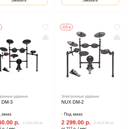
Заказать
Заказать
.
-115 р.
ронные ударные
Электронные ударные
 DM-3
NUX DM-2
 заказ
Под заказ
60.00 р.
2 299.00 р.
2 163.00 р.
2 413.95 р.
 р. / мес.
от 217 р. / мес.