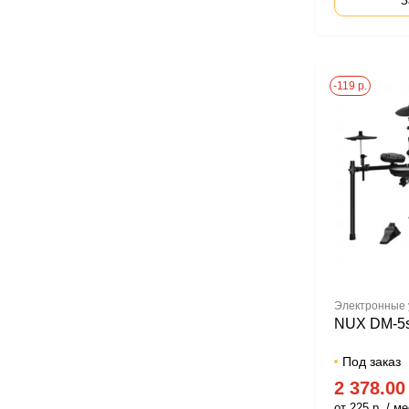
З
-119 р.
Электронные
NUX DM-5
Под заказ
2 378.00
от 225 р. / ме