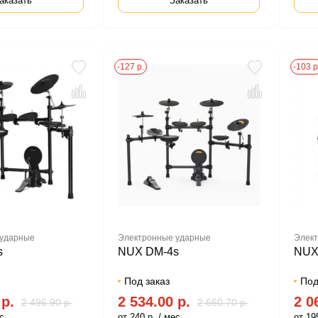
аказать
Заказать
-127 р.
-103 р
 ударные
Электронные ударные
Элект
s
NUX DM-4s
NUX
Под заказ
Под
 р.
2 534.00 р.
2 0
2 496.90 р.
2 660.70 р.
с.
от 240 р. / мес.
от 195