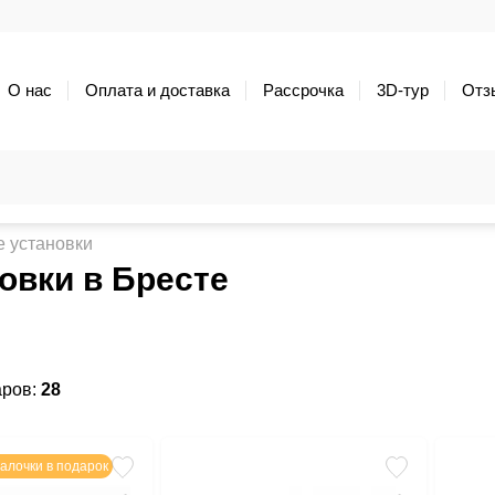
О нас
Оплата и доставка
Рассрочка
3D-тур
Отз
 установки
овки в Бресте
аров:
28
алочки в подарок