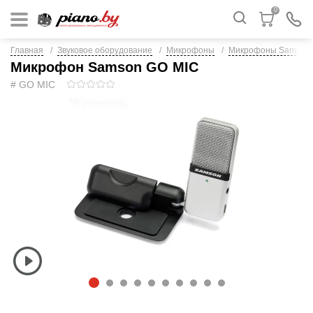
0
Главная
Звуковое оборудование
Микрофоны
Микрофоны Samson
Микрофон Samson GO MIC
# GO MIC
1
2
3
4
5
6
7
8
9
1
0