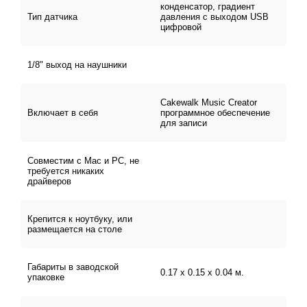
В процессе сбора микрофон проходит множество
конденсатор, градиент
Тип датчика
давления с выходом USB
тестов, предъявляя конечному пользователю только
цифровой
профессиональное звучание и безупречную
реализацию функций, возложенных на него. Человек
может сам выбирать настройки диафрагмы – круговые
1/8" выход на наушники
или кардиоидные. Это поможет адаптировать
устройство:
Cakewalk Music Creator
Включает в себя
программное обеспечение
для записи
• кардиоидная диаграмма – применяется для записи
вокала, акустических инструментов, подкастов;
Совместим с Mac и PC, не
• круговая – захватывает широкий диапазон, с
требуется никаких
помощью чего можно использовать сразу же несколько
драйверов
музыкальных инструментов или передавать общение
нескольких участников обсуждения.
Крепится к ноутбуку, или
Профессиональный аудиосигнал обеспечивается
размещается на столе
отличной тактовой частотой – от 20 Гц до 18 кГц и
разрешением в 16 бит на частоте 44,1 кГц.
Габариты в заводской
0.17 x 0.15 x 0.04 м.
упаковке
Расширение возможностей для видео