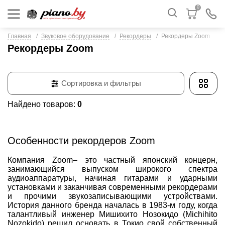
0
Главная
Звуковое оборудование
Рекордеры
Рекордеры Zoom
Рекордеры Zoom
Сортировка и фильтры
Найдено товаров:
0
Особенности рекордеров Zoom
Компания
Zoom
– это частный японский концерн,
занимающийся выпуском широкого спектра
аудиоаппаратуры, начиная гитарами и ударными
установками и заканчивая современными рекордерами
и прочими звукозаписывающими устройствами.
История данного бренда началась в 1983-м году, когда
талантливый инженер Мишихито Нозокидо (Michihito
Nozokido) решил основать в Токио свой собственный