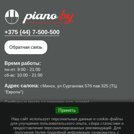
+375 (44) 7-500-500
Обратная связь
Время работы:
пн-пт: 9:00 - 21:00
сб-вс: 10:00 - 21:00
Адрес салона:
г.Минск, ул.Сурганова 57б пав 325 (ТЦ
“Европа”)
Свободные места на парковке есть всегда!
Принять
ООО "Мьюзик Ленд", УНП 192142352, 220100, Республика Беларусь, г.
Наш сайт использует персональные данные и cookie–файлы
Минск, ул. Сурганова, 57б, пом.8. Свидетельство о гос. регистрации
для улучшения пользовательского опыта, сбора статистики и
№192142352 от 16.10.2013г., выдано Минским горисполкомом.
предоставления персонализированных рекомендаций. Для
Интернет-магазин piano.by зарегистрирован в торговом реестре
получения более подробной информации ознакомьтесь с
03.02.2016г, номер: 303975