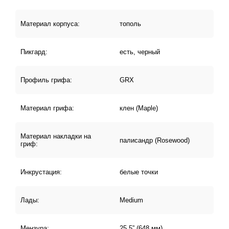
Материал корпуса:
тополь
Пикгард:
есть, черный
Профиль грифа:
GRX
Материал грифа:
клен (Maple)
Материал накладки на
палисандр (Rosewood)
гриф:
Инкрустация:
белые точки
Лады:
Medium
Мензура:
25,5” (648 мм)