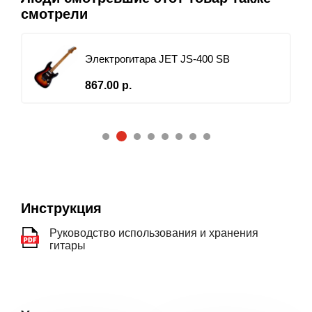
смотрели
Электрогитара JET JS-400 SB
867.00 р.
2
1
3
4
5
6
7
8
Инструкция
Руководство использования и хранения
гитары