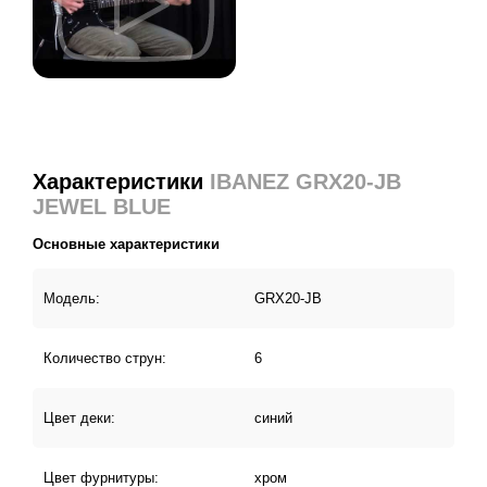
такие группы как Limp Bizkit, Linkin Park, System Of A
Down, Koяn, DragonForce и многие другие. Может
однажды в числе известных поклонников гитар IBANEZ
будет значиться и название вашей группы?
Характеристики
IBANEZ GRX20-JB
JEWEL BLUE
Основные характеристики
Модель:
GRX20-JB
Количество струн:
6
Цвет деки:
синий
Цвет фурнитуры:
хром