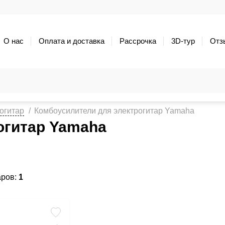
О нас
Оплата и доставка
Рассрочка
3D-тур
Отз
огитар
Комбоусилители для электрогитар Yamaha
огитар Yamaha
аров:
1