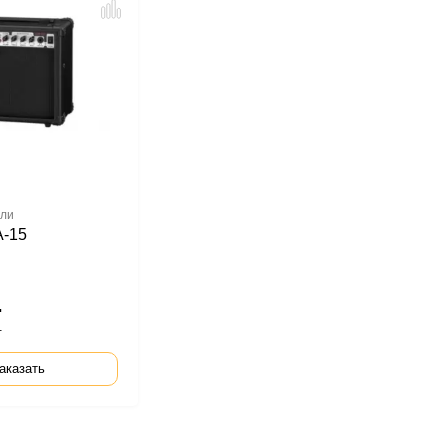
ели
-15
.
.
аказать