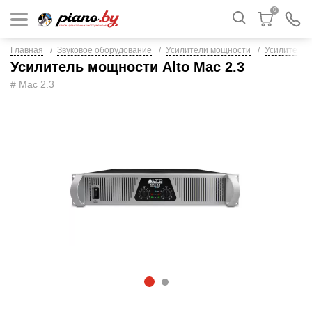
0
Главная
Звуковое оборудование
Усилители мощности
Усилители 
Усилитель мощности Alto Mac 2.3
# Mac 2.3
1
2