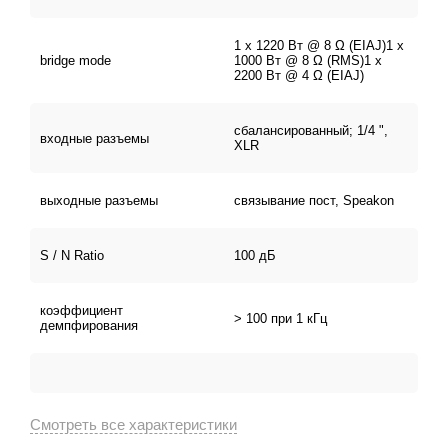
1 х 1220 Вт @ 8 Ω (EIAJ)1 х
bridge mode
1000 Вт @ 8 Ω (RMS)1 х
2200 Вт @ 4 Ω (EIAJ)
сбалансированный; 1/4 ",
входные разъемы
XLR
выходные разъемы
связывание пост, Speakon
S / N Ratio
100 дБ
коэффициент
> 100 при 1 кГц
демпфирования